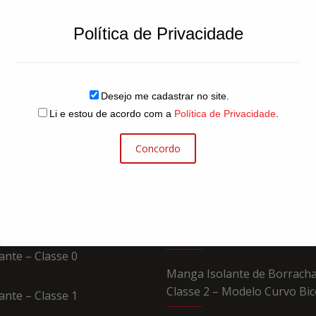
Política de Privacidade
çamento sem Compromisso?
Cliqu
Desejo me cadastrar no site.
Li e estou de acordo com a
Política de Privacidade
.
Concordo
solantes
Mangas Isolantes
ante – Classe 00
Manga Isolante – Classe 0
Modelo Curvo
lante – Classe
0
Manga Isolante de Borracha
Classe 2 – Modelo Curvo Bic
lante – Classe
1