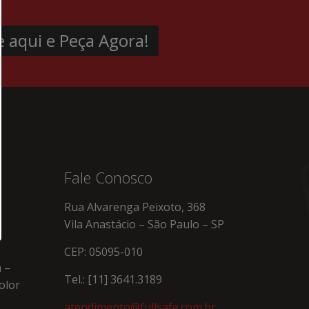
e aqui e Peça Agora!
Fale Conosco
Rua Alvarenga Peixoto, 368
Vila Anastácio – São Paulo – SP
CEP: 05095-010
 –
Tel.: [11] 3641.3189
olor
atendimento@fullsafe.com.br