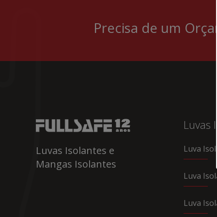
Precisa de um Or
Luvas I
Luva Isol
Luvas Isolantes e
Mangas Isolantes
Luva Iso
Luva Iso