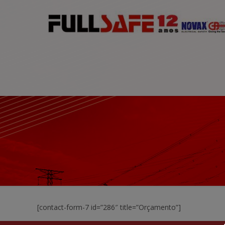
modal-check
[contact-form-7 id=”286″ title=”Orçamento”]